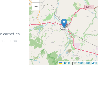
−
e carnet es
na licencia
Leaflet
|
©
OpenStreetMap