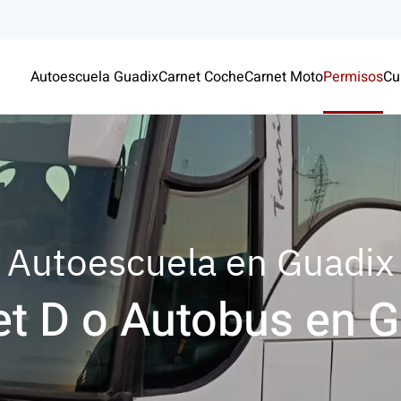
Autoescuela Guadix
Carnet Coche
Carnet Moto
Permisos
Cu
Autoescuela en Guadix
et D o Autobus en G