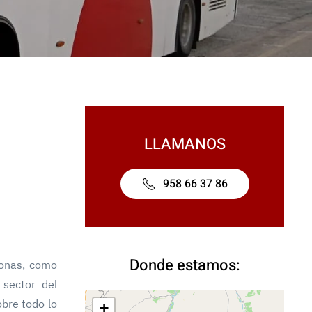
LLAMANOS
958 66 37 86
Donde estamos:
sonas, como
 sector del
obre todo lo
+